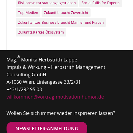
Risikobewusst statt angstgetrieben
Social Skills for Experts
Top-Medien
Zukunft braucht Zuversicht
Zukunftsfittes Business braucht Männer und Frauen
Zukunftsstarkes Ökosystem
a
Mag.
Monika Herbstrith-Lappe
Impuls & Wirkung – Herbstrith Management
Consulting GmbH
A-1060 Wien, Liniengasse 33/2/31
+43/1/292 95 03
willkommen@vortrag-motivation-humor.de
Wollen Sie sich immer wieder inspirieren lassen?
NEWSLETTER-ANMELDUNG