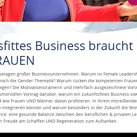
sfittes Business braucht
RAUEN
setagen großer Businessunternehmen. Warum ist Female Leadershi
 noch die Gender-Thematik? Warum rücken die kompetenten Fraue
legen? Die Motivationstrainerin und mehrfach ausgezeichnete Vor
umorvollen Vortrag darüber, warum ein zukunftsfittes Business s
 wie Frauen UND Männer davon profitieren. In ihrem mitreißenden V
integrieren können und warum besonders in der Zukunft die Work-L
ance: eine gesunde Balance zwischen den beruflichen & privaten 
n Freude am Schaffen UND Regeneration zum Auftanken.