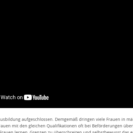
 Ausbildung aufgeschlossen. Demgemäß dringen viele Frauen in mä
auen mit den gleichen Qualifikationen oft bei Beförderungen übe
Frauen lernen, Grenzen zu überschreiten und selbstbewusst das e