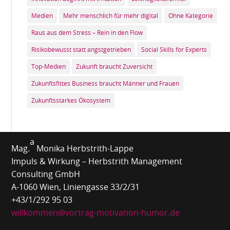
Medien
Mehr menschlich für mehr digital
Ohne Kategorie
Raus aus dem Stress – Rein in den Flow
Risikobewusst statt angstgetrieben
Social Skills for Experts
Top-Medien
Zukunft braucht Zuversicht
Zukunftsfittes Business braucht Männer und Frauen
Zukunftsstarkes Ökosystem
a
Mag.
Monika Herbstrith-Lappe
Impuls & Wirkung – Herbstrith Management
Consulting GmbH
A-1060 Wien, Liniengasse 33/2/31
+43/1/292 95 03
willkommen@vortrag-motivation-humor.de