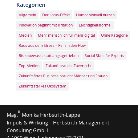
Kategorien
Allgemein
Der Lotus-Effekt
Humor sinnvoll nutzen
Innovation beginnt mit Irritation
Leichtigkeitsformel
Medien
Mehr menschlich für mehr digital
Ohne Kategorie
Raus aus dem Stress – Rein in den Flow
Risikobewusst statt angstgetrieben
Social Skills for Experts
Top-Medien
Zukunft braucht Zuversicht
Zukunftsfittes Business braucht Männer und Frauen
Zukunftsstarkes Ökosystem
a
Mag.
Monika Herbstrith-Lappe
Impuls & Wirkung – Herbstrith Management
Consulting GmbH
A-1060 Wien, Liniengasse 33/2/31