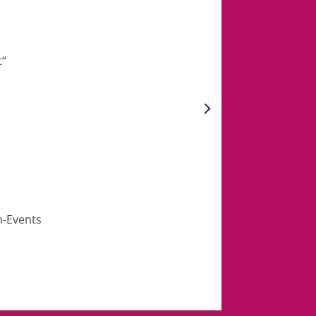
t“
n-Events