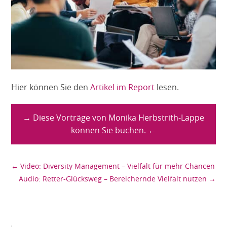
Hier können Sie den
Artikel im Report
lesen.
→ Diese Vorträge von Monika Herbstrith-Lappe
können Sie buchen. ←
←
Video: Diversity Management – Vielfalt für mehr Chancen
Audio: Retter-Glücksweg – Bereichernde Vielfalt nutzen
→