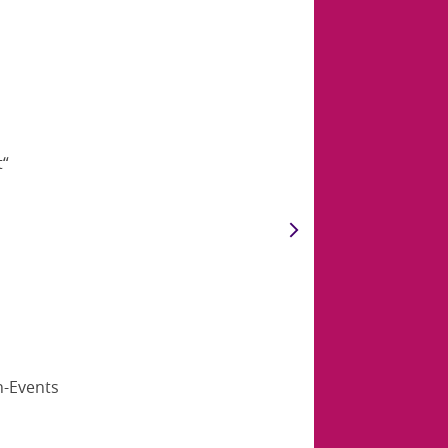
t“
n-Events