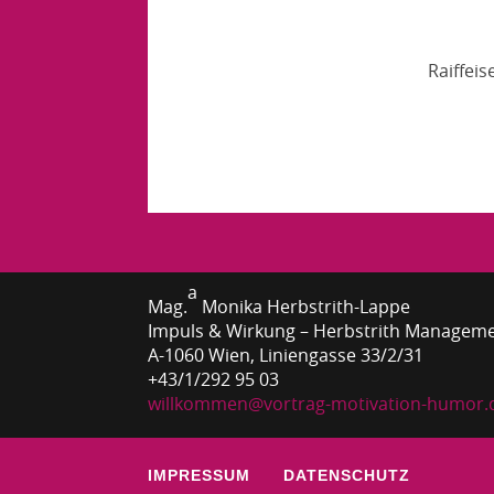
Raiffei
a
Mag.
Monika Herbstrith-Lappe
Impuls & Wirkung – Herbstrith Managem
A-1060 Wien, Liniengasse 33/2/31
+43/1/292 95 03
willkommen@vortrag-motivation-humor.
IMPRESSUM
DATENSCHUTZ