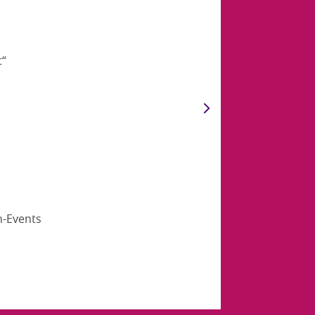
t“
n-Events