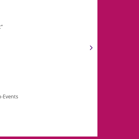
t“
n-Events