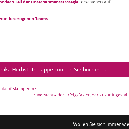
 sondern Teil der Unternehmensstrategie“
erschienen auf
 von heterogenen Teams
nika Herbstrith-Lappe können Sie buchen. ←
 Zukunftskompetenz.
Zuversicht – der Erfolgsfaktor, der Zukunft gestalt
Wollen Sie sich immer wie